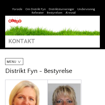
Forside
Om Distrikt Fyn
Distriktsturneringer
Undervisning
Referater
Bestyrelsen
Æresnål
MENU
Distrikt Fyn - Bestyrelse