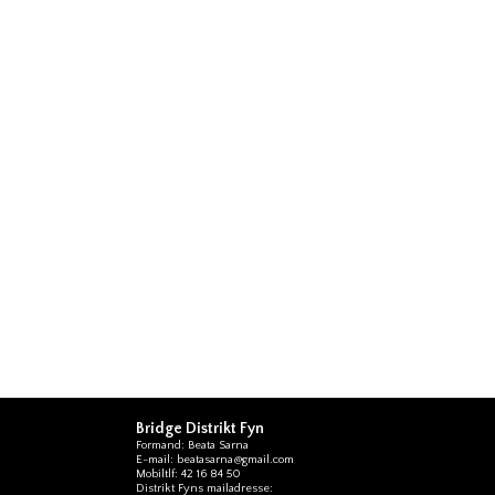
Bridge Distrikt Fyn
Formand: Beata Sarna
E-mail: beatasarna@gmail.com
Mobiltlf: 42 16 84 50
Distrikt Fyns mailadresse: