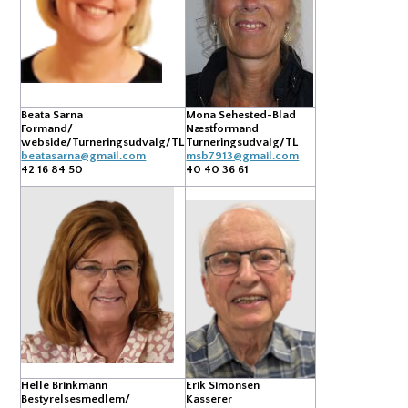
Beata Sarna
Mona Sehested-Blad
Formand
/
Næstformand
webside/Turneringsudvalg/TL
Turneringsudvalg/TL
beatasarna@gmail.com
msb7913@gmail.com
42 16 84 50
40 40 36 61
Helle Brinkmann
Erik Simonsen
Bestyrelsesmedlem/
Kasserer