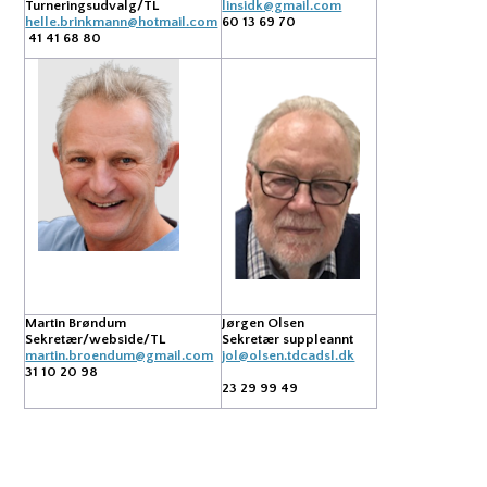
Turneringsudvalg/TL
linsidk@gmail.com
helle.brinkmann@hotmail.com
60 13 69 70
41 41 68 80
Martin Brøndum
Jørgen Olsen
Sekretær/webside/TL
Sekretær suppleannt
martin.broendum@gmail.com
jol@olsen.tdcadsl.dk
31 10 20 98
23 29 99 49